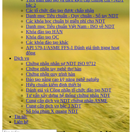
bậc 2
Các tổ chức đào tạo được chấp nhận
Danh mục Tiêu chuẩn - Quy chuẩn - Sổ tay NDT
Các khóa học chuẩn bị miễn phí cho NDT
Danh mục Tiêu chuẩn Việt Nam - ISO về NDT
Khóa đào tạo HÀN
Khóa đào tạo QC
Các khóa đào tạo khác
API 579-1/ASME FFS-1 Đánh giá tình trạng hoạt
động
Dịch vụ
Chứng nhận nhân sự NDT ISO 9712
Chứng nhận tay nghề thợ hàn
Chứng nhận quy trình hàn
Đào tạo nâng cao kỹ năng nghề nghiệp
Hiệu chuẩn kiểm định thiết bị
Đánh giá và Công nhận tổ chức đào tạo NDT
Tư vấn xây dựng hệ thống chứng nhận NDT
Cung cấp dịch vụ NDT chứng nhận ASME
Cung cấp dịch vụ bậc 3 NDT
Số hóa phim X quang NDT
Tin tức
Liên hệ