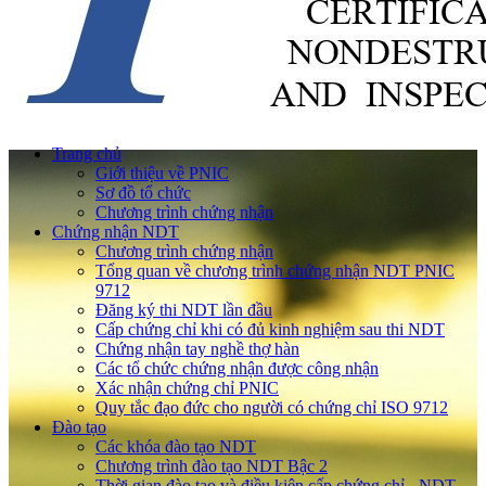
Trang chủ
Giới thiệu về PNIC
Sơ đồ tổ chức
Chương trình chứng nhận
Chứng nhận NDT
Chương trình chứng nhận
Tổng quan về chương trình chứng nhận NDT PNIC
9712
Đăng ký thi NDT lần đầu
Cấp chứng chỉ khi có đủ kinh nghiệm sau thi NDT
Chứng nhận tay nghề thợ hàn
Các tổ chức chứng nhận được công nhận
Xác nhận chứng chỉ PNIC
Quy tắc đạo đức cho người có chứng chỉ ISO 9712
Đào tạo
Các khóa đào tạo NDT
Chương trình đào tạo NDT Bậc 2
Thời gian đào tạo và điều kiện cấp chứng chỉ - NDT