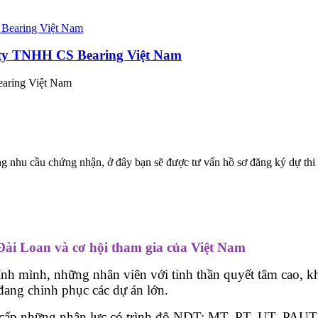
 ty TNHH CS Bearing Việt Nam
earing Việt Nam
 nhu cầu chứng nhận, ở đây bạn sẽ được tư vấn hồ sơ đăng ký dự thi 
Đài Loan và cơ hội tham gia của Việt Nam
ính mình, những nhân viên với tinh thần quyết tâm cao, 
ang chinh phục các dự án lớn.
cấp những nhân lực có trình độ NDT: MT, PT, UT, PAUT c