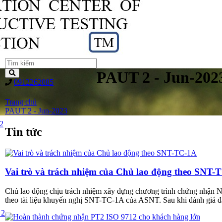
PAUT 2 - Jun-202
0912262085
Trang chủ
PAUT 2 - Jun-2023
2
Tin tức
Vai trò và trách nhiệm của Chủ lao động theo SNT-
Chủ lao động chịu trách nhiệm xây dựng chương trình chứng nhận ND
theo tài liệu khuyến nghị SNT-TC-1A của ASNT. Sau khi đánh giá 
 2