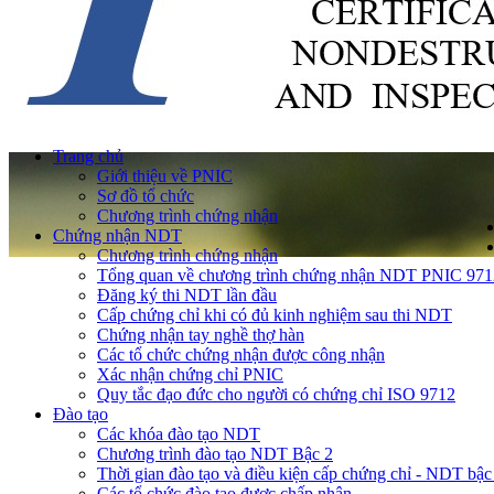
Trang chủ
Giới thiệu về PNIC
Sơ đồ tổ chức
Chương trình chứng nhận
Chứng nhận NDT
Chương trình chứng nhận
Tổng quan về chương trình chứng nhận NDT PNIC 971
Đăng ký thi NDT lần đầu
Cấp chứng chỉ khi có đủ kinh nghiệm sau thi NDT
Chứng nhận tay nghề thợ hàn
Các tổ chức chứng nhận được công nhận
Xác nhận chứng chỉ PNIC
Quy tắc đạo đức cho người có chứng chỉ ISO 9712
Đào tạo
Các khóa đào tạo NDT
Chương trình đào tạo NDT Bậc 2
Thời gian đào tạo và điều kiện cấp chứng chỉ - NDT bậc
Các tổ chức đào tạo được chấp nhận