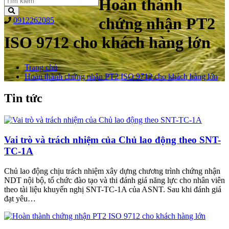
Hoàn thành
chứng nhận PT2
0912262085
ISO 9712 cho khách hàng lớn
Trang chủ
Hoàn thành chứng nhận PT2 ISO 9712 cho khách hàng lớn
Tin tức
Vai trò và trách nhiệm của Chủ lao động theo SNT-
TC-1A
Chủ lao động chịu trách nhiệm xây dựng chương trình chứng nhận
NDT nội bộ, tổ chức đào tạo và thi đánh giá năng lực cho nhân viên
theo tài liệu khuyến nghị SNT-TC-1A của ASNT. Sau khi đánh giá
đạt yêu…