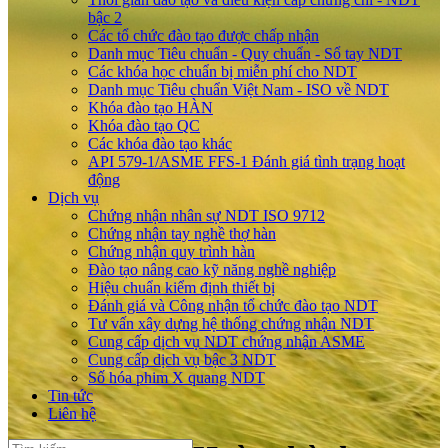
bậc 2
Các tổ chức đào tạo được chấp nhận
Danh mục Tiêu chuẩn - Quy chuẩn - Sổ tay NDT
Các khóa học chuẩn bị miễn phí cho NDT
Danh mục Tiêu chuẩn Việt Nam - ISO về NDT
Khóa đào tạo HÀN
Khóa đào tạo QC
Các khóa đào tạo khác
API 579-1/ASME FFS-1 Đánh giá tình trạng hoạt
động
Dịch vụ
Chứng nhận nhân sự NDT ISO 9712
Chứng nhận tay nghề thợ hàn
Chứng nhận quy trình hàn
Đào tạo nâng cao kỹ năng nghề nghiệp
Hiệu chuẩn kiểm định thiết bị
Đánh giá và Công nhận tổ chức đào tạo NDT
Tư vấn xây dựng hệ thống chứng nhận NDT
Cung cấp dịch vụ NDT chứng nhận ASME
Cung cấp dịch vụ bậc 3 NDT
Số hóa phim X quang NDT
Tin tức
Liên hệ