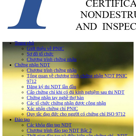
Trang chủ
Giới thiệu về PNIC
Sơ đồ tổ chức
Chương trình chứng nhận
Chứng nhận NDT
Chương trình chứng nhận
Tổng quan về chương trình chứng nhận NDT PNIC
9712
Đăng ký thi NDT lần đầu
Cấp chứng chỉ khi có đủ kinh nghiệm sau thi NDT
Chứng nhận tay nghề thợ hàn
Các tổ chức chứng nhận được công nhận
Xác nhận chứng chỉ PNIC
Quy tắc đạo đức cho người có chứng chỉ ISO 9712
Đào tạo
Các khóa đào tạo NDT
Chương trình đào tạo NDT Bậc 2
Thời gian đào tạo và điều kiện cấp chứng chỉ - NDT