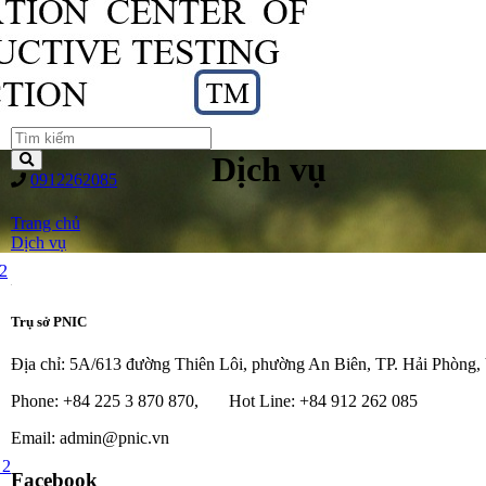
Dịch vụ
0912262085
Trang chủ
Dịch vụ
2
Trụ sở PNIC
Địa chỉ: 5A/613 đường Thiên Lôi, phường An Biên, TP. Hải Phòng,
Phone: +84 225 3 870 870, Hot Line: +84 912 262 085
Email: admin@pnic.vn
 2
Facebook