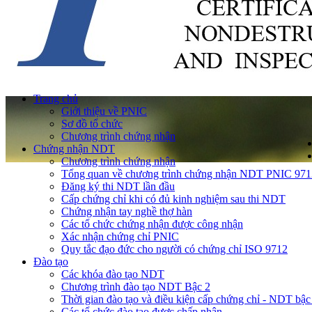
Trang chủ
Giới thiệu về PNIC
Sơ đồ tổ chức
Chương trình chứng nhận
Chứng nhận NDT
Chương trình chứng nhận
Tổng quan về chương trình chứng nhận NDT PNIC 971
Đăng ký thi NDT lần đầu
Cấp chứng chỉ khi có đủ kinh nghiệm sau thi NDT
Chứng nhận tay nghề thợ hàn
Các tổ chức chứng nhận được công nhận
Xác nhận chứng chỉ PNIC
Quy tắc đạo đức cho người có chứng chỉ ISO 9712
Đào tạo
Các khóa đào tạo NDT
Chương trình đào tạo NDT Bậc 2
Thời gian đào tạo và điều kiện cấp chứng chỉ - NDT bậc
Các tổ chức đào tạo được chấp nhận